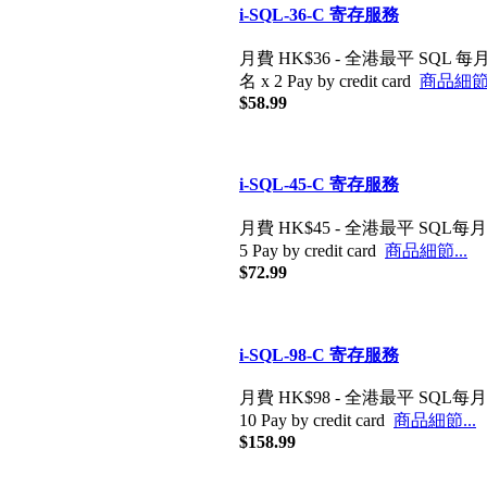
i-SQL-36-
月費 HK$36
名 x 2 Pay by
$58.99
i-SQL-45-
月費 HK$45
5 Pay by cred
$72.99
i-SQL-98-
月費 HK$98
10 Pay by cre
$158.99