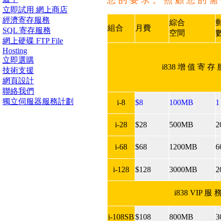
您 的 要 求 。 照 顧 您 的 需
立即試用 網上商店
經濟寄存服務
綜合
組合
月費
SQL 寄存服務
空間
網上硬碟 FTP File
Hosting
立即選購
i838 增 值 寄 存
技術支援
網頁設計
聯絡我們
獨立伺服器服務計劃
i-8
$8
100MB
1
i-28
$28
500MB
2
i-68
$68
1200MB
6
i-128
$128
3000MB
2
i838 VIP 服 
i-108SB
$108
800MB
3