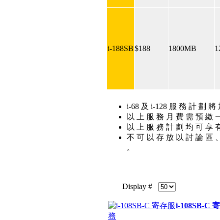
i-188SB
$188
1800MB
1
i-68 及 i-128 服 務 計 劃 
以 上 服 務 月 費 需 預 繳 
以 上 服 務 計 劃 均 可 享 
不 可 以 存 放 以 討 論 區 
。
Display #
i-108SB-C