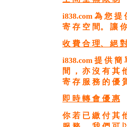
i838.com 為 您 
寄 存 空 間。 讓 你
收 費 合 理、 絕 對
i838.com 提 供 
間 ， 亦 沒 有 其 
寄 存 服 務 的 優 
即 時 轉 會 優 惠
你 若 已 繳 付 其 他
服 務 ， 我 們 可 